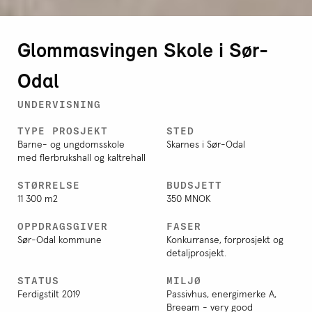
Glommasvingen Skole i Sør-
Odal
UNDERVISNING
TYPE PROSJEKT
STED
Barne- og ungdomsskole
Skarnes i Sør-Odal
med flerbrukshall og kaltrehall
STØRRELSE
BUDSJETT
11 300 m2
350 MNOK
OPPDRAGSGIVER
FASER
Sør-Odal kommune
Konkurranse, forprosjekt og
detaljprosjekt.
STATUS
MILJØ
Ferdigstilt 2019
Passivhus, energimerke A,
Breeam - very good